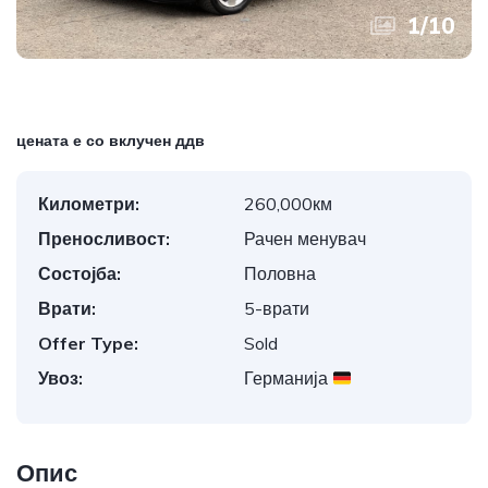
1
/
10
цената е со вклучен ддв
Километри:
260,000км
Преносливост:
Рачен менувач
Состојба:
Половна
Врати:
5-врати
Offer Type:
Sold
Увоз:
Германија
Опис