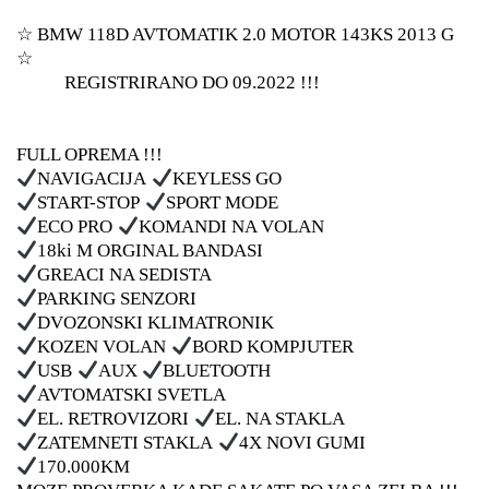
☆ BMW 118D AVTOMATIK 2.0 MOTOR 143KS 2013 G
☆
REGISTRIRANO DO 09.2022 !!!
FULL OPREMA !!!
NAVIGACIJA
KEYLESS GO
START-STOP
SPORT MODE
ECO PRO
KOMANDI NA VOLAN
18ki M ORGINAL BANDASI
GREACI NA SEDISTA
PARKING SENZORI
DVOZONSKI KLIMATRONIK
KOZEN VOLAN
BORD KOMPJUTER
USB
AUX
BLUETOOTH
AVTOMATSKI SVETLA
EL. RETROVIZORI
EL. NA STAKLA
ZATEMNETI STAKLA
4X NOVI GUMI
170.000KM