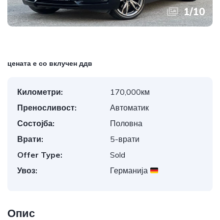
1
/
10
цената е со вклучен ддв
Километри:
170,000км
Преносливост:
Автоматик
Состојба:
Половна
Врати:
5-врати
Offer Type:
Sold
Увоз:
Германија
Опис