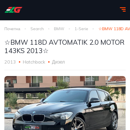
Почетна
Search
BMW
1-Serie
☆BMW 118D AVT
☆BMW 118D AVTOMATIK 2.0 MOTOR
143KS 2013☆
2013
Hatchback
Дизел