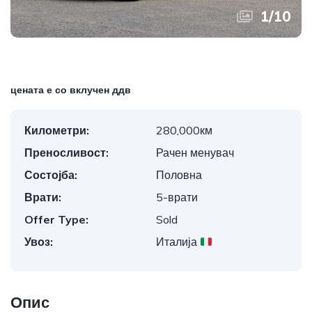
1
/
10
цената е со вклучен ддв
Километри:
280,000км
Преносливост:
Рачен менувач
Состојба:
Половна
Врати:
5-врати
Offer Type:
Sold
Увоз:
Италија
Опис