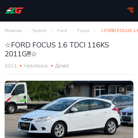
Почетна
Search
Ford
Focus
☆FORD FOCUS 1.6
☆FORD FOCUS 1.6 TDCI 116KS
2011G!!!☆
2011
Hatchback
Дизел