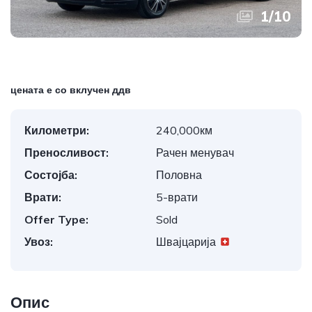
1
/
10
цената е со вклучен ддв
Километри:
240,000км
Преносливост:
Рачен менувач
Состојба:
Половна
Врати:
5-врати
Offer Type:
Sold
Увоз:
Швајцарија
Опис