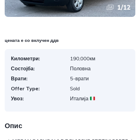
1
/
12
цената е со вклучен ддв
Километри:
190,000км
Состојба:
Половна
Врати:
5-врати
Offer Type:
Sold
Увоз:
Италија
Опис