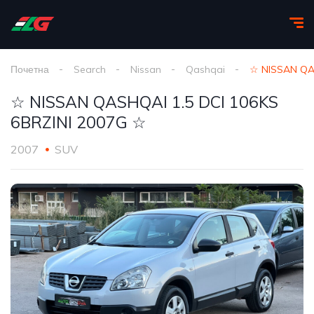
Почетна
Search
Nissan
Qashqai
☆ NISSAN QAS
☆ NISSAN QASHQAI 1.5 DCI 106KS
6BRZINI 2007G ☆
2007
SUV