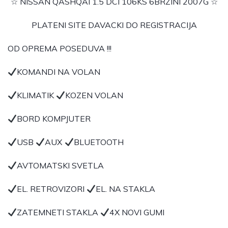
☆ NISSAN QASHQAI 1.5 DCI 106KS 6BRZINI 2007G ☆
PLATENI SITE DAVACKI DO
REGISTRACIJA
OD OPREMA POSEDUVA !!!
KOMANDI NA VOLAN
KLIMATIK
KOZEN VOLAN
BORD KOMPJUTER
USB
AUX
BLUETOOTH
AVTOMATSKI SVETLA
EL. RETROVIZORI
EL. NA STAKLA
ZATEMNETI STAKLA
4X NOVI GUMI