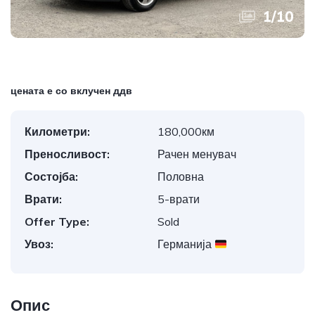
1
/
10
цената е со вклучен ддв
Километри:
180,000км
Преносливост:
Рачен менувач
Состојба:
Половна
Врати:
5-врати
Offer Type:
Sold
Увоз:
Германија
Опис