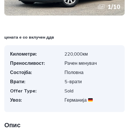
1
/
10
цената е со вклучен ддв
Километри:
220,000км
Преносливост:
Рачен менувач
Состојба:
Половна
Врати:
5-врати
Offer Type:
Sold
Увоз:
Германија
Опис