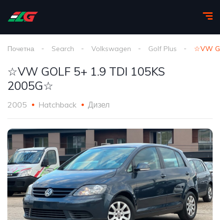
Почетна
Search
Volkswagen
Golf Plus
☆VW GO
☆VW GOLF 5+ 1.9 TDI 105KS
2005G☆
2005
Hatchback
Дизел