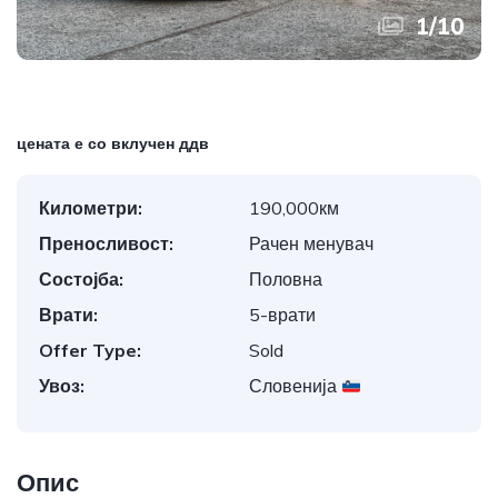
1
/
10
цената е со вклучен ддв
Километри:
190,000км
Преносливост:
Рачен менувач
Состојба:
Половна
Врати:
5-врати
Offer Type:
Sold
Увоз:
Словенија
Опис