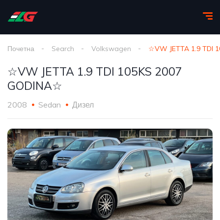
Почетна
Search
Volkswagen
☆VW JETTA 1.9 TDI 
☆VW JETTA 1.9 TDI 105KS 2007
GODINA☆
2008
Sedan
Дизел