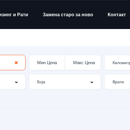
изинг и Рати
Замена старо за ново
Контакт