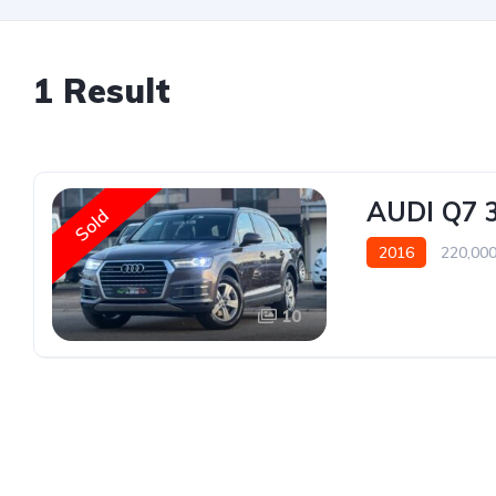
1 Result
AUDI Q7 
Sold
2016
220,00
10