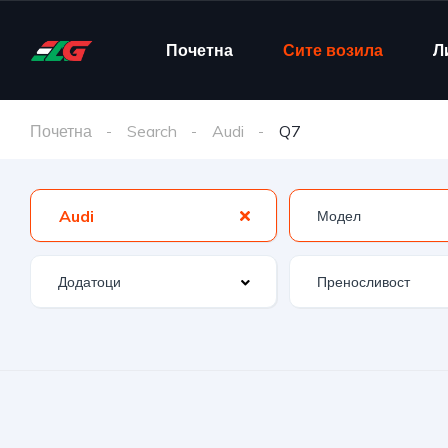
Почетна
Сите возила
Л
Почетна
Search
Audi
Q7
Audi
Додатоци