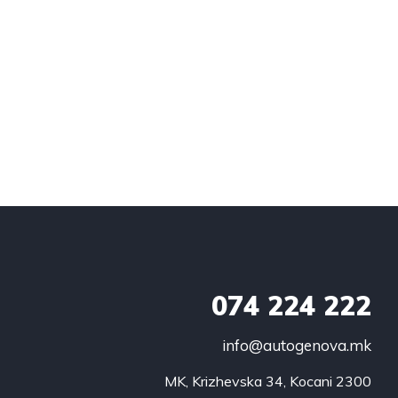
074
224 222
info@autogenova.mk
MK, Krizhevska 34, Kocani 2300