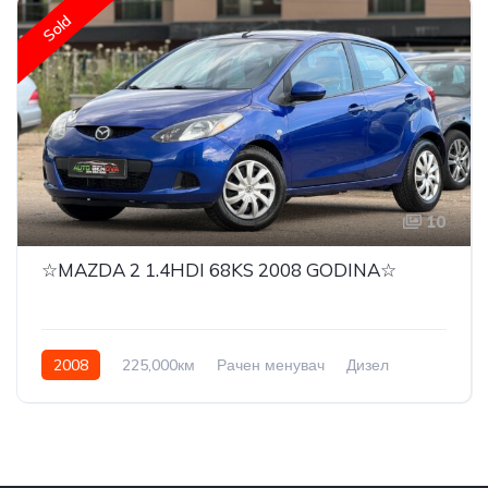
Sold
10
☆MAZDA 2 1.4HDI 68KS 2008 GODINA☆
2008
225,000км
Рачен менувач
Дизел
Front Wheel Drive