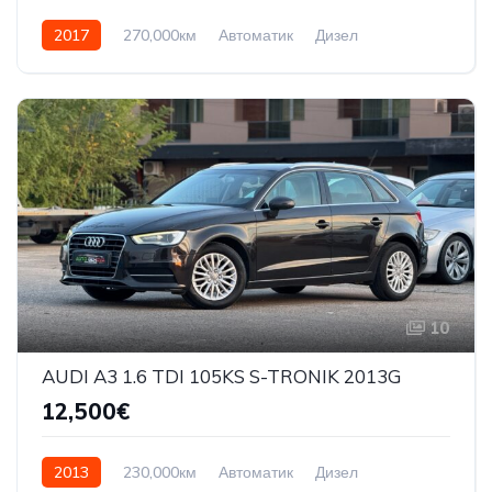
2017
270,000км
Автоматик
Дизел
Front Wheel Drive
10
AUDI A3 1.6 TDI 105KS S-TRONIK 2013G
12,500€
2013
230,000км
Автоматик
Дизел