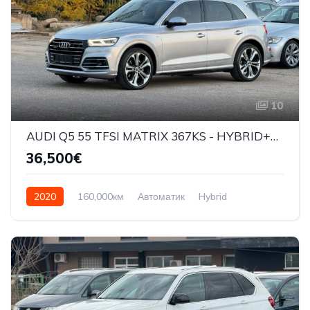
10
AUDI Q5 55 TFSI MATRIX 367KS - HYBRID+ELECTRIC 3X S-LINE - QUATTRO - 2020 G
36,500€
2020
160,000км
Автоматик
Hybrid
Quattro