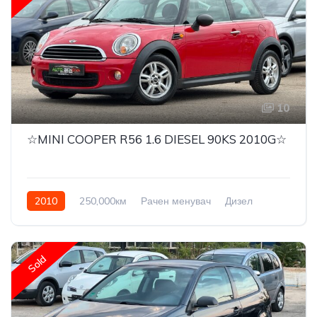
10
☆MINI COOPER R56 1.6 DIESEL 90KS 2010G☆
2010
250,000км
Рачен менувач
Дизел
Front Wheel Drive
Sold