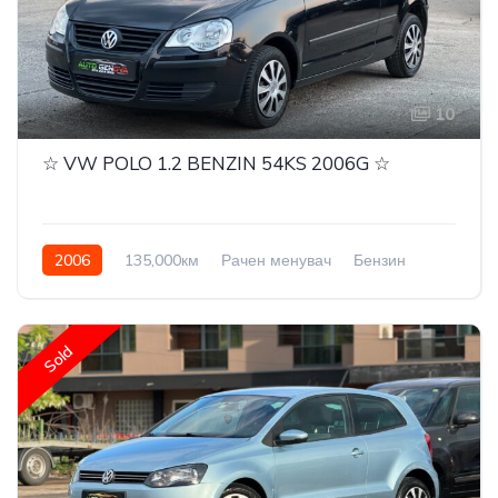
10
☆ VW POLO 1.2 BENZIN 54KS 2006G ☆
2006
135,000км
Рачен менувач
Бензин
Front Wheel Drive
Sold