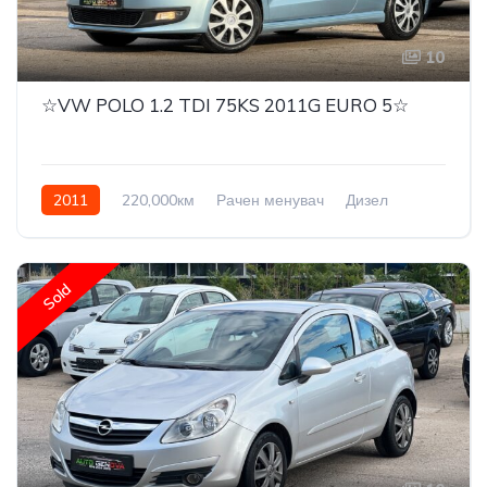
10
☆VW POLO 1.2 TDI 75KS 2011G EURO 5☆
2011
220,000км
Рачен менувач
Дизел
Front Wheel Drive
Sold