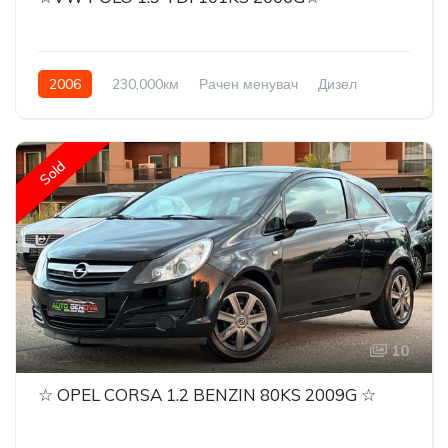
2006
230,000км
Рачен менувач
Дизел
Front Wheel Drive
Sold
10
☆ OPEL CORSA 1.2 BENZIN 80KS 2009G ☆