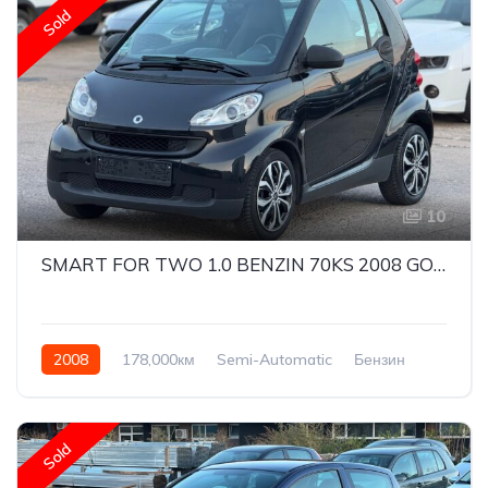
Sold
10
SMART FOR TWO 1.0 BENZIN 70KS 2008 GODINA
2008
178,000км
Semi-Automatic
Бензин
Rear Wheel Drive
Sold