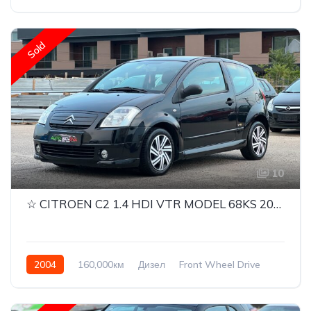
Quattro
Sold
10
☆ CITROEN C2 1.4 HDI VTR MODEL 68KS 2004 GODINA AVTOMATIK ☆
2004
160,000км
Дизел
Front Wheel Drive