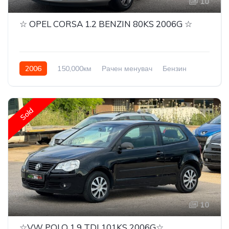
10
☆ OPEL CORSA 1.2 BENZIN 80KS 2006G ☆
2006
150,000км
Рачен менувач
Бензин
Front Wheel Drive
Sold
10
☆VW POLO 1.9 TDI 101KS 2006G☆