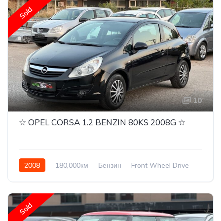
Sold
10
☆ OPEL CORSA 1.2 BENZIN 80KS 2008G ☆
2008
180,000км
Бензин
Front Wheel Drive
Sold