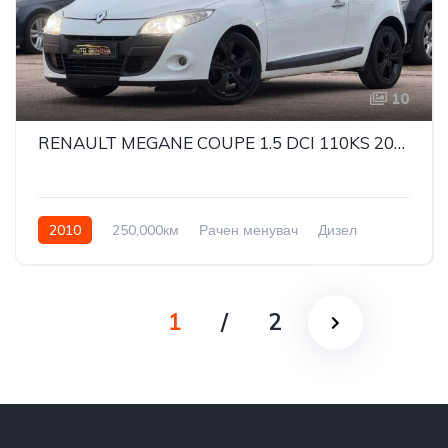
10
RENAULT MEGANE COUPE 1.5 DCI 110KS 2010G
2010
250,000км
Рачен менувач
Дизел
Front Wheel Drive
1
/
2