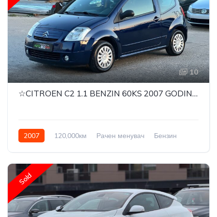
10
☆CITROEN C2 1.1 BENZIN 60KS 2007 GODINA☆
2007
120,000км
Рачен менувач
Бензин
Front Wheel Drive
Sold